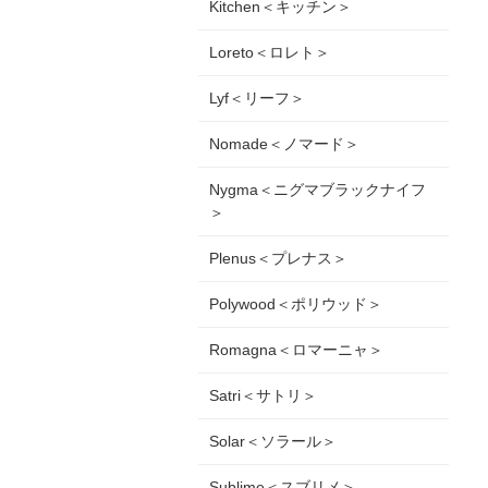
Kitchen＜キッチン＞
Loreto＜ロレト＞
Lyf＜リーフ＞
Nomade＜ノマード＞
Nygma＜ニグマブラックナイフ
＞
Plenus＜プレナス＞
Polywood＜ポリウッド＞
Romagna＜ロマーニャ＞
Satri＜サトリ＞
Solar＜ソラール＞
Sublime＜スブリメ＞