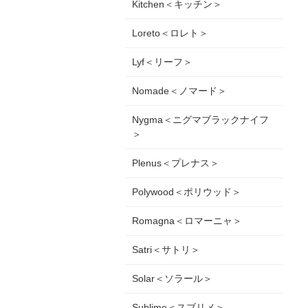
Kitchen＜キッチン＞
Loreto＜ロレト＞
Lyf＜リーフ＞
Nomade＜ノマード＞
Nygma＜ニグマブラックナイフ
＞
Plenus＜プレナス＞
Polywood＜ポリウッド＞
Romagna＜ロマーニャ＞
Satri＜サトリ＞
Solar＜ソラール＞
Sublime＜スブリメ＞