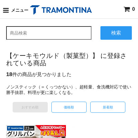
0
メニュー
検索
【ケーキモウルド（製菓型）】 に登録さ
れている商品
18
件の商品が見つかりました
ノンスティック（＝くっつかない）、超軽量、食洗機対応で使い
勝手抜群。料理が更に楽しくなる。
おすすめ順
価格順
新着順