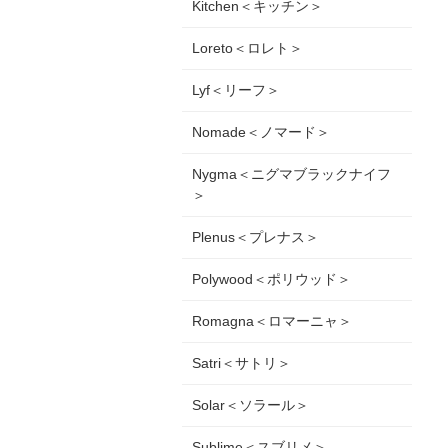
Kitchen＜キッチン＞
Loreto＜ロレト＞
Lyf＜リーフ＞
Nomade＜ノマード＞
Nygma＜ニグマブラックナイフ
＞
Plenus＜プレナス＞
Polywood＜ポリウッド＞
Romagna＜ロマーニャ＞
Satri＜サトリ＞
Solar＜ソラール＞
Sublime＜スブリメ＞