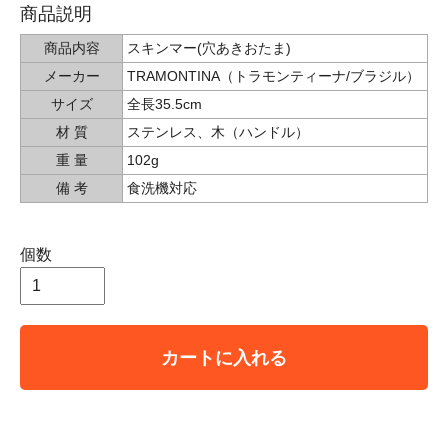
商品説明
商品内容
スキンマー(穴あきおたま)
メーカー
TRAMONTINA（トラモンティーナ/ブラジル）
サイズ
全長35.5cm
材 質
ステンレス、木（ハンドル）
重 量
102g
備 考
食洗機対応
個数
カートに入れる