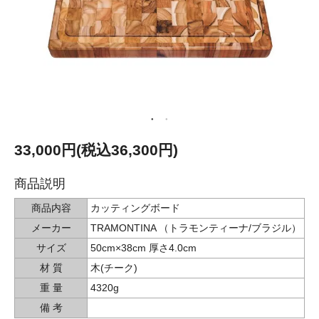
33,000円(税込36,300円)
商品説明
商品内容
カッティングボード
メーカー
TRAMONTINA （トラモンティーナ/ブラジル）
サイズ
50cm×38cm 厚さ4.0cm
材 質
木(チーク)
重 量
4320g
備 考