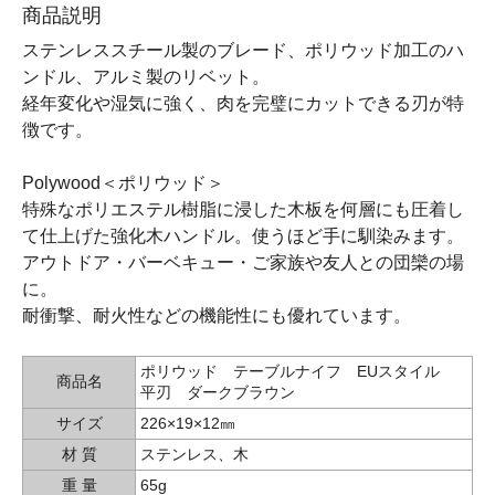
商品説明
ステンレススチール製のブレード、ポリウッド加工のハ
ンドル、アルミ製のリベット。
経年変化や湿気に強く、肉を完璧にカットできる刃が特
徴です。
Polywood＜ポリウッド＞
特殊なポリエステル樹脂に浸した木板を何層にも圧着し
て仕上げた強化木ハンドル。使うほど手に馴染みます。
アウトドア・バーベキュー・ご家族や友人との団欒の場
に。
耐衝撃、耐火性などの機能性にも優れています。
ポリウッド テーブルナイフ EUスタイル
商品名
平刃 ダークブラウン
サイズ
226×19×12㎜
材 質
ステンレス、木
重 量
65g