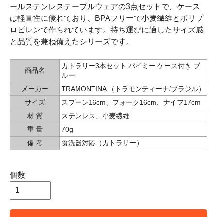
ールステンレステーブルウェアの3点セットで、ケース
は軽量性に優れており、BPAフリーで小麦繊維とポリプ
ロピレンで作られています。持ち運びに適したサイズ感
と品質を兼ね備えたシリーズです。
カトラリー3本セット バイミー ケース付き ブ
商品名
ルー
メーカー
TRAMONTINA （トラモンティーナ/ブラジル）
サイズ
スプーン16cm、フォーク16cm、ナイフ17cm
材 質
ステンレス、小麦繊維
重 量
70g
備 考
食洗器対応（カトラリー）
個数