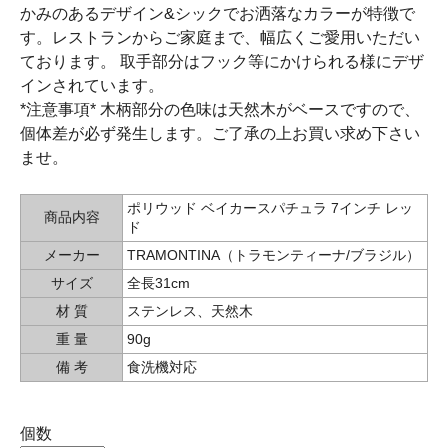
かみのあるデザイン&シックでお洒落なカラーが特徴で
す。レストランからご家庭まで、幅広くご愛用いただい
ております。 取手部分はフック等にかけられる様にデザ
インされています。
*注意事項* 木柄部分の色味は天然木がベースですので、
個体差が必ず発生します。ご了承の上お買い求め下さい
ませ。
ポリウッド ベイカースパチュラ 7インチ レッ
商品内容
ド
メーカー
TRAMONTINA（トラモンティーナ/ブラジル）
サイズ
全長31cm
材 質
ステンレス、天然木
重 量
90g
備 考
食洗機対応
個数