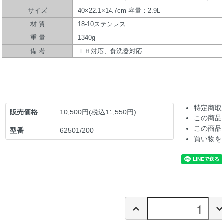
サイズ
40×22.1×14.7cm 容量：2.9L
材 質
18-10ステンレス
重 量
1340g
備 考
ＩＨ対応、食洗器対応
特定商取
販売価格
10,500円(税込11,550円)
この商品
この商品
型番
62501/200
買い物を