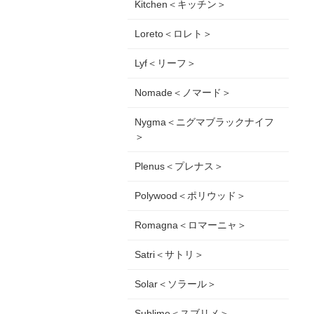
Kitchen＜キッチン＞
Loreto＜ロレト＞
Lyf＜リーフ＞
Nomade＜ノマード＞
Nygma＜ニグマブラックナイフ
＞
Plenus＜プレナス＞
Polywood＜ポリウッド＞
Romagna＜ロマーニャ＞
Satri＜サトリ＞
Solar＜ソラール＞
Sublime＜スブリメ＞