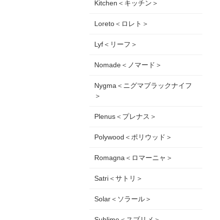
Kitchen＜キッチン＞
Loreto＜ロレト＞
Lyf＜リーフ＞
Nomade＜ノマード＞
Nygma＜ニグマブラックナイフ
＞
Plenus＜プレナス＞
Polywood＜ポリウッド＞
Romagna＜ロマーニャ＞
Satri＜サトリ＞
Solar＜ソラール＞
Sublime＜スブリメ＞