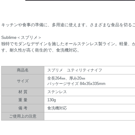
キッチンや食事の準備に、多用途に使えます。さまざまな食品を切る
Sublime＜スブリメ＞
独特でモダンなデザインを施したオールステンレス製ライン。軽量、
す。耐久性が高く衛生的で、食洗機対応。
商品名
スブリメ ユティリティナイフ
全長264㎜、厚み20㎜
サイズ
パッケージサイズ 84x35x335mm
材 質
ステンレス
重 量
130g
備 考
食洗機対応
ご使用上の注意