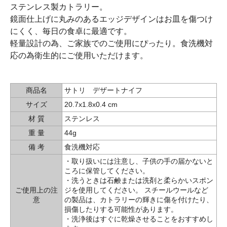
ステンレス製カトラリー。
鏡面仕上げに丸みのあるエッジデザインはお皿を傷つけ
にくく、毎日の食卓に最適です。
軽量設計の為、ご家族でのご使用にぴったり。食洗機対
応の為衛生的にご使用いただけます。
商品名
サトリ デザートナイフ
サイズ
20.7x1.8x0.4 cm
材 質
ステンレス
重 量
44g
備 考
食洗機対応
・取り扱いには注意し、子供の手の届かないと
ころに保管してください。
・洗うときは石鹸または洗剤と柔らかいスポン
ご使用上の注
ジを使用してください。 スチールウールなど
意
の製品は、カトラリーの輝きに傷を付けたり、
損傷したりする可能性があります。
・洗浄後はすぐに乾燥させることをおすすめし