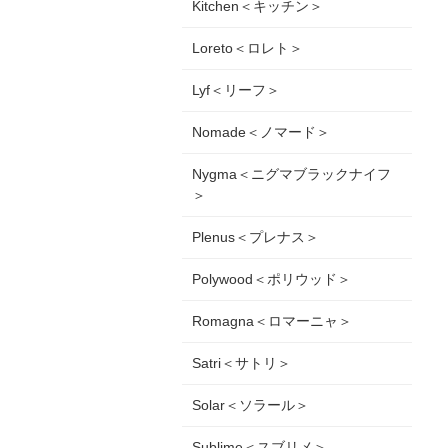
Kitchen＜キッチン＞
Loreto＜ロレト＞
Lyf＜リーフ＞
Nomade＜ノマード＞
Nygma＜ニグマブラックナイフ
＞
Plenus＜プレナス＞
Polywood＜ポリウッド＞
Romagna＜ロマーニャ＞
Satri＜サトリ＞
Solar＜ソラール＞
Sublime＜スブリメ＞