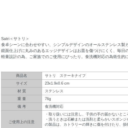
Satri＜サトリ＞
食卓シーンに合わせやすい、シンプルデザインのオールステンレス製
鏡面仕上げに丸みのあるエッジデザインはお皿を傷つけにくく、毎日
軽量設計の為、ご家族でのご使用にぴったり。食洗機対応の為衛生的
商品名
サトリ ステーキナイフ
サイズ
23x1.9x0.6 cm
材 質
ステンレス
重 量
76g
備 考
食洗機対応
・取り扱いには注意し、子供の手の届かないとこ
・洗うときは石鹸または洗剤と柔らかいスポンジ
ご使用上の注意
の製品は、カトラリーの輝きに傷を付けたり、損