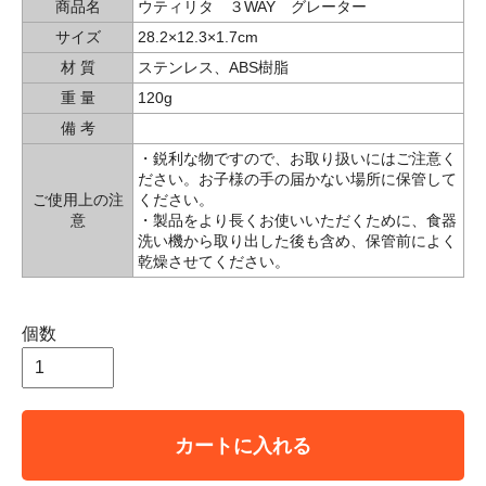
商品名
ウティリタ ３WAY グレーター
サイズ
28.2×12.3×1.7cm
材 質
ステンレス、ABS樹脂
重 量
120g
備 考
・鋭利な物ですので、お取り扱いにはご注意く
ださい。お子様の手の届かない場所に保管して
ご使用上の注
ください。
意
・製品をより長くお使いいただくために、食器
洗い機から取り出した後も含め、保管前によく
乾燥させてください。
個数
カートに入れる