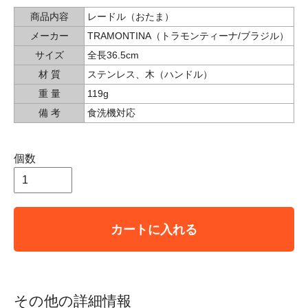
商品内容
レードル（おたま）
メーカー
TRAMONTINA（トラモンティーナ/ブラジル）
サイズ
全長36.5cm
材 質
ステンレス、木（ハンドル）
重 量
119g
備 考
食洗機対応
個数
カートに入れる
その他の詳細情報