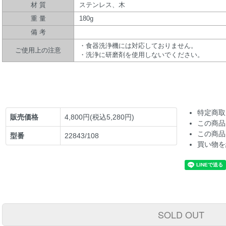
材 質
ステンレス、木
重 量
180g
備 考
・食器洗浄機には対応しておりません。
ご使用上の注意
・洗浄に研磨剤を使用しないでください。
特定商取
販売価格
4,800円(税込5,280円)
この商品
この商品
型番
22843/108
買い物を
SOLD OUT