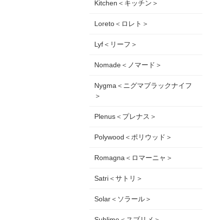
Kitchen＜キッチン＞
Loreto＜ロレト＞
Lyf＜リーフ＞
Nomade＜ノマード＞
Nygma＜ニグマブラックナイフ
＞
Plenus＜プレナス＞
Polywood＜ポリウッド＞
Romagna＜ロマーニャ＞
Satri＜サトリ＞
Solar＜ソラール＞
Sublime＜スブリメ＞