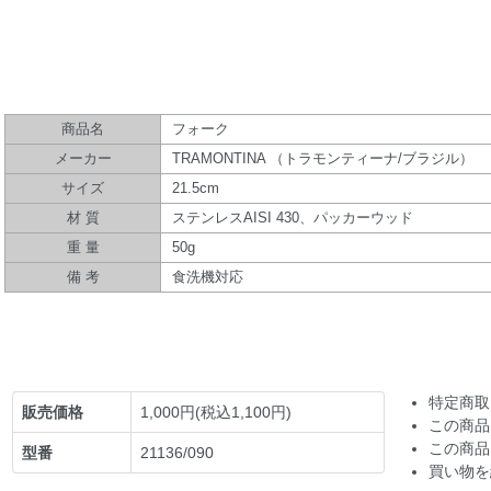
商品名
フォーク
メーカー
TRAMONTINA （トラモンティーナ/ブラジル）
サイズ
21.5cm
材 質
ステンレスAISI 430、パッカーウッド
重 量
50g
備 考
食洗機対応
特定商取
販売価格
1,000円(税込1,100円)
この商品
この商品
型番
21136/090
買い物を