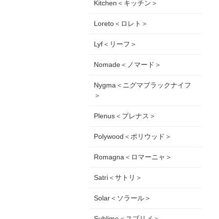
Kitchen＜キッチン＞
Loreto＜ロレト＞
Lyf＜リーフ＞
Nomade＜ノマード＞
Nygma＜ニグマブラックナイフ
＞
Plenus＜プレナス＞
Polywood＜ポリウッド＞
Romagna＜ロマーニャ＞
Satri＜サトリ＞
Solar＜ソラール＞
Sublime＜スブリメ＞